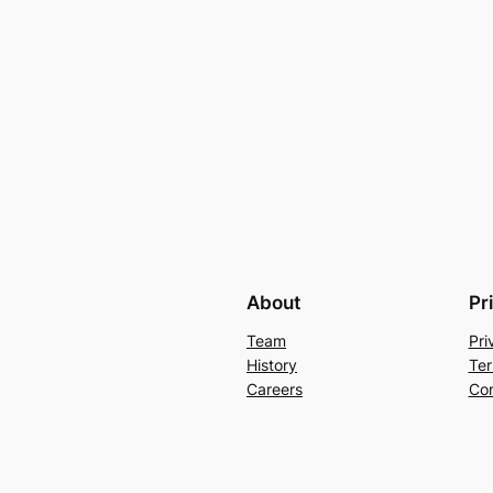
About
Pr
Team
Pri
History
Ter
Careers
Con